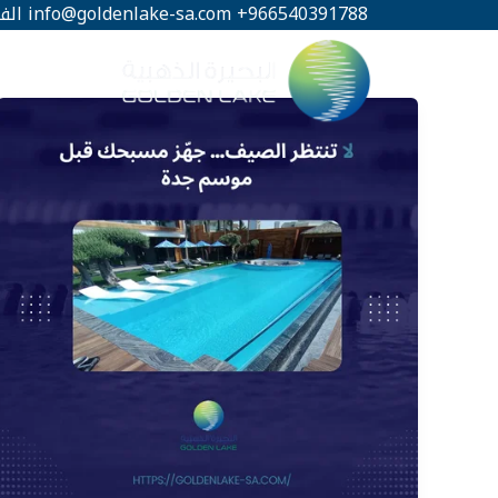
خطي
966540391788+
info@goldenlake-sa.com
الف
لى
لمحتوى