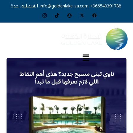
خطي
966540391788+
info@goldenlake-sa.com
الفيصلية، جدة
لى
لمحتوى
القائمة