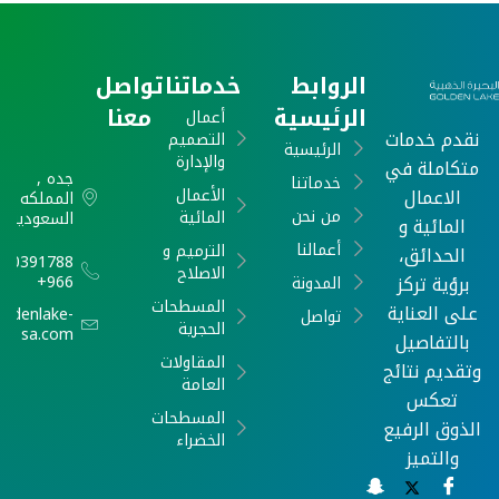
الروابط
خدماتنا
تواصل
الرئيسية
معنا
أعمال
نقدم خدمات
التصميم
الرئيسية
والإدارة
متكاملة في
جده ,
خدماتنا
الاعمال
الأعمال
المملكه
من نحن
المائية
السعودية
المائية و
أعمالنا
الترميم و
الحدائق،
540391788
الاصلاح
برؤية تركز
966+
المدونة
المسطحات
على العناية
oldenlake-
تواصل
الحجرية
sa.com
بالتفاصيل
المقاولات
وتقديم نتائج
العامة
تعكس
المسطحات
الذوق الرفيع
الخضراء
والتميز