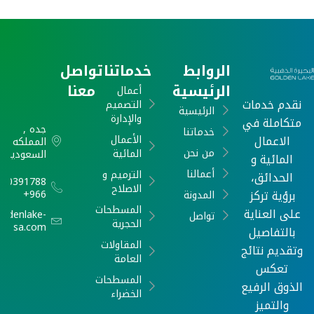
الروابط
خدماتنا
تواصل
الرئيسية
معنا
أعمال
نقدم خدمات
التصميم
الرئيسية
والإدارة
متكاملة في
جده ,
خدماتنا
الاعمال
الأعمال
المملكه
من نحن
المائية
السعودية
المائية و
أعمالنا
الترميم و
الحدائق،
540391788
الاصلاح
برؤية تركز
966+
المدونة
المسطحات
على العناية
oldenlake-
تواصل
الحجرية
sa.com
بالتفاصيل
المقاولات
وتقديم نتائج
العامة
تعكس
المسطحات
الذوق الرفيع
الخضراء
والتميز