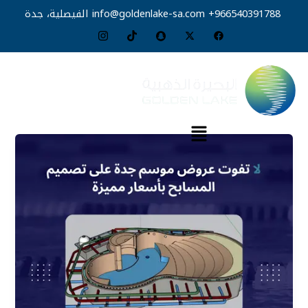
خطي
966540391788+
info@goldenlake-sa.com
الفيصلية، جدة
لى
لمحتوى
القائمة