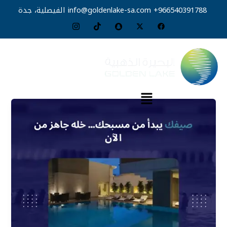
خطي
966540391788+
info@goldenlake-sa.com
الفيصلية، جدة
لى
لمحتوى
القائمة