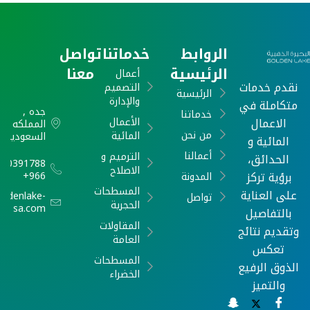
الروابط
خدماتنا
تواصل
الرئيسية
معنا
أعمال
نقدم خدمات
التصميم
الرئيسية
والإدارة
متكاملة في
جده ,
خدماتنا
الاعمال
الأعمال
المملكه
من نحن
المائية
السعودية
المائية و
أعمالنا
الترميم و
الحدائق،
540391788
الاصلاح
برؤية تركز
966+
المدونة
المسطحات
على العناية
oldenlake-
تواصل
الحجرية
sa.com
بالتفاصيل
المقاولات
وتقديم نتائج
العامة
تعكس
المسطحات
الذوق الرفيع
الخضراء
والتميز