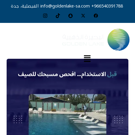
خطي
966540391788+
info@goldenlake-sa.com
الفيصلية، جدة
لى
لمحتوى
القائمة