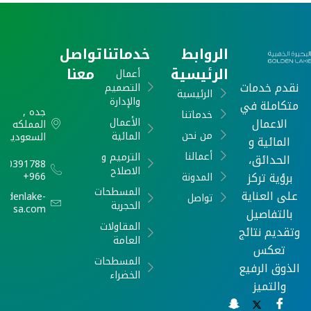
الروابط
خدماتنا
تواصل
الرئيسية
معنا
أعمال
نقدم خدمات
التصميم
الرئيسية
والإدارة
متكاملة في
جده ,
خدماتنا
الاعمال
الأعمال
المملكه
من نحن
المائية
السعودية
المائية و
أعمالنا
الترميم و
الحدائق،
540391788
الاصلاح
برؤية تركز
966+
المدونة
المسطحات
على العناية
oldenlake-
تواصل
الحجرية
sa.com
بالتفاصيل
المقاولات
وتقديم نتائج
العامة
تعكس
المسطحات
الذوق الرفيع
الخضراء
والتميز