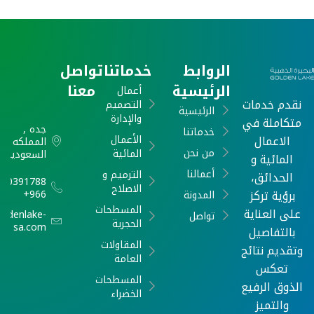
الروابط
خدماتنا
تواصل
الرئيسية
معنا
أعمال
نقدم خدمات
التصميم
الرئيسية
والإدارة
متكاملة في
جده ,
خدماتنا
الاعمال
الأعمال
المملكه
من نحن
المائية
السعودية
المائية و
أعمالنا
الترميم و
الحدائق،
540391788
الاصلاح
برؤية تركز
966+
المدونة
المسطحات
على العناية
oldenlake-
تواصل
الحجرية
sa.com
بالتفاصيل
المقاولات
وتقديم نتائج
العامة
تعكس
المسطحات
الذوق الرفيع
الخضراء
والتميز