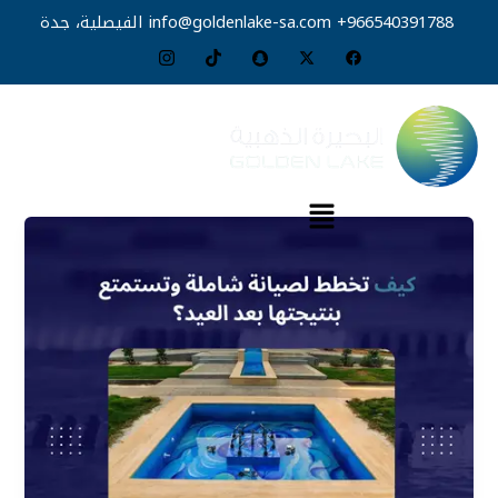
خطي
966540391788+
info@goldenlake-sa.com
الفيصلية، جدة
لى
لمحتوى
القائمة