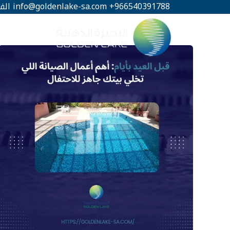
خطي
966540391788+
info@goldenlake-sa.com
الف
لى
لمحتوى