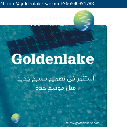
خطي
966540391788+
info@goldenlake-sa.com
الف
لى
لمحتوى