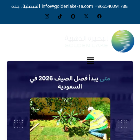
خطي
966540391788+
info@goldenlake-sa.com
الفيصلية، جدة
لى
لمحتوى
القائمة