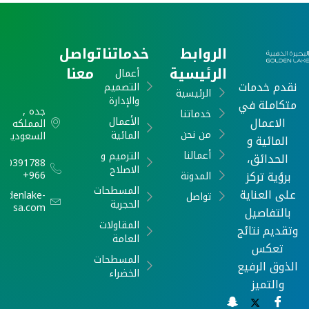
الروابط
خدماتنا
تواصل
الرئيسية
معنا
أعمال
نقدم خدمات
التصميم
الرئيسية
والإدارة
متكاملة في
جده ,
خدماتنا
الاعمال
الأعمال
المملكه
من نحن
المائية
السعودية
المائية و
أعمالنا
الترميم و
الحدائق،
540391788
الاصلاح
برؤية تركز
966+
المدونة
المسطحات
على العناية
oldenlake-
تواصل
الحجرية
sa.com
بالتفاصيل
المقاولات
وتقديم نتائج
العامة
تعكس
المسطحات
الذوق الرفيع
الخضراء
والتميز