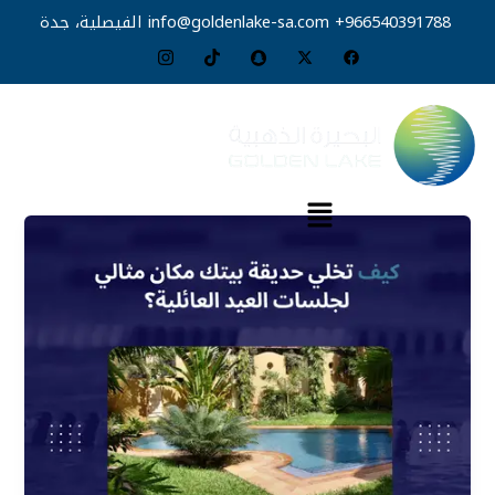
خطي
966540391788+
info@goldenlake-sa.com
الفيصلية، جدة
لى
لمحتوى
القائمة