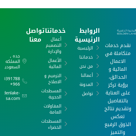
الروابط
خدماتنا
تواصل
الرئيسية
معنا
أعمال
نقدم خدمات
التصميم
الرئيسية
والإدارة
متكاملة في
جده ,
خدماتنا
الاعمال
الأعمال
المملكه
من نحن
المائية
السعودية
المائية و
أعمالنا
الترميم و
الحدائق،
540391788
الاصلاح
برؤية تركز
966+
المدونة
المسطحات
على العناية
oldenlake-
تواصل
الحجرية
sa.com
بالتفاصيل
المقاولات
وتقديم نتائج
العامة
تعكس
المسطحات
الذوق الرفيع
الخضراء
والتميز