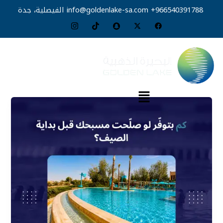
خطي
966540391788+
info@goldenlake-sa.com
الفيصلية، جدة
لى
لمحتوى
القائمة