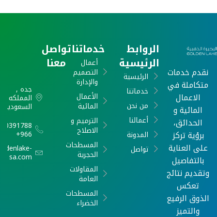
الروابط
خدماتنا
تواصل
الرئيسية
معنا
أعمال
نقدم خدمات
التصميم
الرئيسية
والإدارة
متكاملة في
جده ,
خدماتنا
الاعمال
الأعمال
المملكه
من نحن
المائية
السعودية
المائية و
أعمالنا
الترميم و
الحدائق،
540391788
الاصلاح
برؤية تركز
966+
المدونة
المسطحات
على العناية
oldenlake-
تواصل
الحجرية
sa.com
بالتفاصيل
المقاولات
وتقديم نتائج
العامة
تعكس
المسطحات
الذوق الرفيع
الخضراء
والتميز