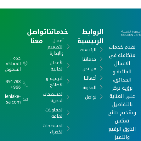
الروابط
خدماتنا
تواصل
الرئيسية
معنا
أعمال
نقدم خدمات
التصميم
الرئيسية
والإدارة
متكاملة في
جده ,
خدماتنا
الاعمال
الأعمال
المملكه
من نحن
المائية
السعودية
المائية و
أعمالنا
الترميم و
الحدائق،
540391788
الاصلاح
برؤية تركز
966+
المدونة
المسطحات
على العناية
oldenlake-
تواصل
الحجرية
sa.com
بالتفاصيل
المقاولات
وتقديم نتائج
العامة
تعكس
المسطحات
الذوق الرفيع
الخضراء
والتميز