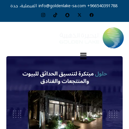
خطي
966540391788+
info@goldenlake-sa.com
الفيصلية، جدة
لى
لمحتوى
القائمة