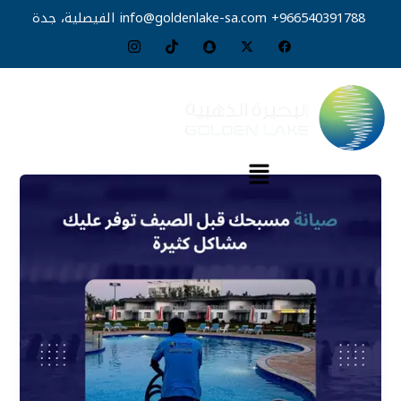
خطي
966540391788+
info@goldenlake-sa.com
الفيصلية، جدة
لى
لمحتوى
القائمة