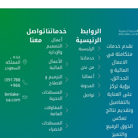
الروابط
خدماتنا
تواصل
الرئيسية
معنا
أعمال
نقدم خدمات
التصميم
الرئيسية
والإدارة
متكاملة في
جده ,
خدماتنا
الاعمال
الأعمال
المملكه
من نحن
المائية
السعودية
المائية و
أعمالنا
الترميم و
الحدائق،
540391788
الاصلاح
برؤية تركز
966+
المدونة
المسطحات
على العناية
oldenlake-
تواصل
الحجرية
sa.com
بالتفاصيل
المقاولات
وتقديم نتائج
العامة
تعكس
المسطحات
الذوق الرفيع
الخضراء
والتميز