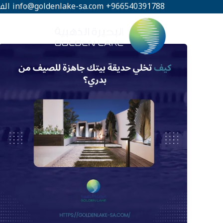
خطي
966540391788+
info@goldenlake-sa.com
الف
لى
لمحتوى