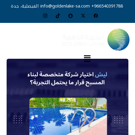
خطي
966540391788+
info@goldenlake-sa.com
الفيصلية، جدة
لى
لمحتوى
القائمة