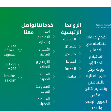
الروابط
خدماتنا
تواصل
الرئيسية
معنا
أعمال
نقدم خدمات
التصميم
الرئيسية
والإدارة
متكاملة في
جده ,
خدماتنا
الاعمال
الأعمال
المملكه
من نحن
المائية
السعودية
المائية و
أعمالنا
الترميم و
الحدائق،
540391788
الاصلاح
برؤية تركز
966+
المدونة
المسطحات
على العناية
oldenlake-
تواصل
الحجرية
sa.com
بالتفاصيل
المقاولات
وتقديم نتائج
العامة
تعكس
المسطحات
الذوق الرفيع
الخضراء
والتميز