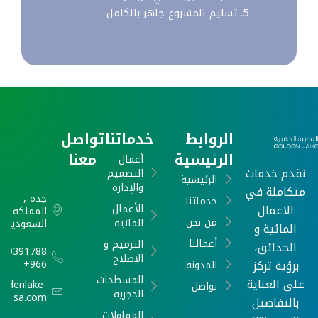
تسليم المشروع جاهز بالكامل
الروابط
خدماتنا
تواصل
الرئيسية
معنا
أعمال
نقدم خدمات
التصميم
الرئيسية
والإدارة
متكاملة في
جده ,
خدماتنا
الاعمال
الأعمال
المملكه
من نحن
المائية
السعودية
المائية و
أعمالنا
الترميم و
الحدائق،
540391788
الاصلاح
برؤية تركز
966+
المدونة
المسطحات
على العناية
oldenlake-
تواصل
الحجرية
sa.com
بالتفاصيل
المقاولات