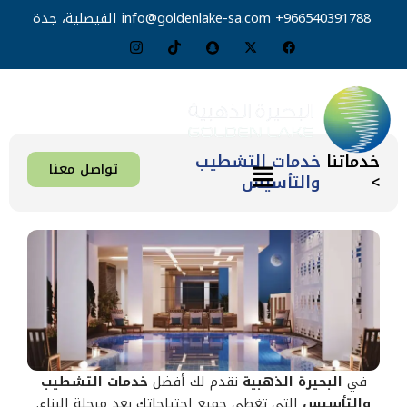
خطي
966540391788+
info@goldenlake-sa.com
الفيصلية، جدة
لى
لمحتوى
خدماتنا
خدمات التشطيب
القائمة
تواصل معنا
>
والتأسيس
في
البحيرة الذهبية
نقدم لك أفضل
خدمات التشطيب
والتأسيس
التي تغطي جميع احتياجاتك بعد مرحلة البناء.