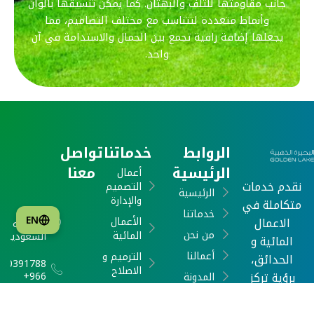
جانب مقاومتها للتلف والبهتان. كما يمكن تنسيقها بألوان
وأنماط متعددة لتتناسب مع مختلف التصاميم، مما
يجعلها إضافة راقية تجمع بين الجمال والاستدامة في آن
واحد.
الروابط
خدماتنا
تواصل
الرئيسية
معنا
أعمال
نقدم خدمات
التصميم
الرئيسية
والإدارة
متكاملة في
جده ,
خدماتنا
EN
الاعمال
الأعمال
المملكه
من نحن
المائية
السعودية
المائية و
أعمالنا
الترميم و
الحدائق،
540391788
الاصلاح
برؤية تركز
966+
المدونة
المسطحات
على العناية
oldenlake-
تواصل
الحجرية
sa.com