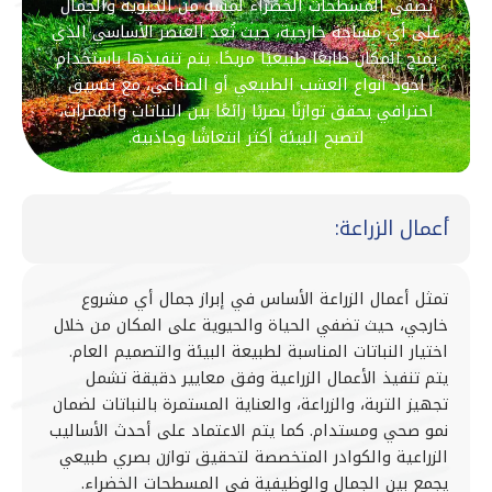
تُضفي المسطحات الخضراء لمسة من الحيوية والجمال
على أي مساحة خارجية، حيث تُعد العنصر الأساسي الذي
يمنح المكان طابعًا طبيعيًا مريحًا. يتم تنفيذها باستخدام
أجود أنواع العشب الطبيعي أو الصناعي، مع تنسيق
احترافي يحقق توازنًا بصريًا رائعًا بين النباتات والممرات،
لتصبح البيئة أكثر انتعاشًا وجاذبية.
أعمال الزراعة:
تمثل أعمال الزراعة الأساس في إبراز جمال أي مشروع
خارجي، حيث تضفي الحياة والحيوية على المكان من خلال
اختيار النباتات المناسبة لطبيعة البيئة والتصميم العام.
يتم تنفيذ الأعمال الزراعية وفق معايير دقيقة تشمل
تجهيز التربة، والزراعة، والعناية المستمرة بالنباتات لضمان
نمو صحي ومستدام. كما يتم الاعتماد على أحدث الأساليب
الزراعية والكوادر المتخصصة لتحقيق توازن بصري طبيعي
يجمع بين الجمال والوظيفية في المسطحات الخضراء.