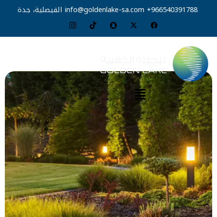
خطي
966540391788+
info@goldenlake-sa.com
الفيصلية، جدة
لى
لمحتوى
القائمة