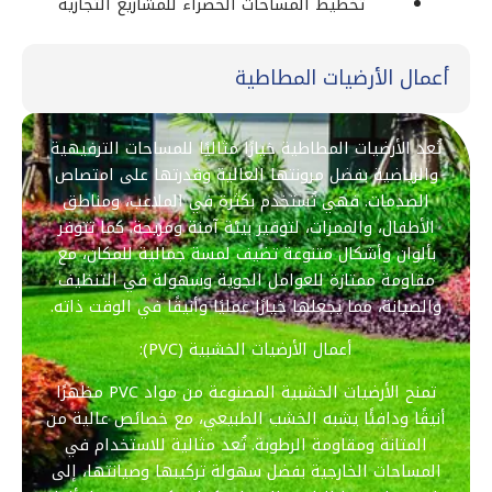
تخطيط المساحات الخضراء للمشاريع التجارية
أعمال الأرضيات المطاطية
تُعد الأرضيات المطاطية خيارًا مثاليًا للمساحات الترفيهية
والرياضية بفضل مرونتها العالية وقدرتها على امتصاص
الصدمات. فهي تُستخدم بكثرة في الملاعب، ومناطق
الأطفال، والممرات، لتوفير بيئة آمنة ومريحة. كما تتوفر
بألوان وأشكال متنوعة تضيف لمسة جمالية للمكان، مع
مقاومة ممتازة للعوامل الجوية وسهولة في التنظيف
والصيانة، مما يجعلها خيارًا عمليًا وأنيقًا في الوقت ذاته.
أ
عمال الأرضيات الخشبية (PVC):
تمنح الأرضيات الخشبية المصنوعة من مواد PVC مظهرًا
أنيقًا ودافئًا يشبه الخشب الطبيعي، مع خصائص عالية من
المتانة ومقاومة الرطوبة. تُعد مثالية للاستخدام في
المساحات الخارجية بفضل سهولة تركيبها وصيانتها، إلى