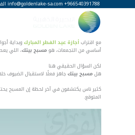
خطي
966540391788+
info@goldenlake-sa.com
الف
لى
لمحتوى
مع اقتراب
أجازة عيد الفطر المبارك
وبداية أجوا
أساسي من التجمعات، هو
مسبح بيتك
، اللي يعط
لكن السؤال الحقيقي هنا
هل
مسبح بيتك
جاهز فعلًا لاستقبال الضيوف خل
كثير ناس يكتشفون في آخر لحظة إن المسبح يحتاج ت
المتوقع.