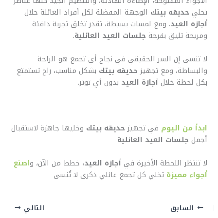
الأجواء المفتوحة، الإضاءة الهادئة، والتنظيم الجيد كلها عناصر
تخلي
حديقه بيتك
الوجهة المفضلة لكل أفراد العائلة خلال
أجازه العيد
. ومع لمسات بسيطة، تقدر تخلق تجربة دافئة
ومريحة تليق بفرحة
جلسات العيد العائلية
.
لا تنسى إن السر الحقيقي في نجاح أي تجمع هو الراحة
والبساطة، ومع تجهيز
حديقه بيتك
بشكل مناسب، راح تستمتع
بكل لحظة خلال
أجازة العيد
بدون أي توتر.
ابدأ من اليوم
في تجهيز
حديقه بيتك
وخليها جاهزة لاستقبال
أجمل
جلسات العيد العائلية
لا تنتظر اللحظة الأخيرة في
أجازه العيد
، خطط من الآن، و
اصنع
أجواء مميزة
تخلي كل تجمع عائلي ذكرى لا تُنسى
السابق
التالي