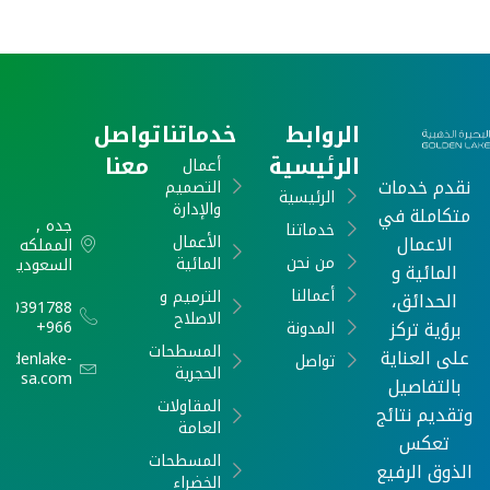
الروابط
خدماتنا
تواصل
الرئيسية
معنا
أعمال
نقدم خدمات
التصميم
الرئيسية
والإدارة
متكاملة في
جده ,
خدماتنا
الاعمال
الأعمال
المملكه
من نحن
المائية
السعودية
المائية و
أعمالنا
الترميم و
الحدائق،
540391788
الاصلاح
برؤية تركز
966+
المدونة
المسطحات
على العناية
oldenlake-
تواصل
الحجرية
sa.com
بالتفاصيل
المقاولات
وتقديم نتائج
العامة
تعكس
المسطحات
الذوق الرفيع
الخضراء