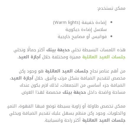
ممكن تستخدم:
إضاءة خفيفة (Warm lights)
سلاسل إضاءة ديكورية
فوانيس أو مصابيح خارجية
هذه اللمسات البسيطة تخلي
حديقة بيتك
أكثر جمالًا وتخلي
جلسات العيد العائلية
مميزة ومختلفة خلال
أجازة العيد
.
من أهم عناصر نجاح
جلسات العيد العائلية
هو وجود ركن
مخصص لتقديم الضيافة بشكل مرتب وأنيق. خلال
أجازة العيد
،
الضيافة جزء أساسي من التجمعات، لذلك لازم يكون عندك
مساحة واضحة داخل
حديقة بيتك
مخصصة لهذا الغرض.
ممكن تخصص طاولة أو زاوية بسيطة توضع فيها القهوة، التمر،
والحلويات. وجود ركن منظم يسهل عليك تقديم الضيافة ويخلي
جلسات العيد العائلية
أكثر راحة وانسيابية.