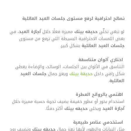
نصائح احترافية لرفع مستوى جلسات العيد العائلية
لو تبغي تخلّي
حديقه بيتك
مميزة فعلًا خلال
أجازة العيد
، في
بعض اللمسات الاحترافية البسيطة اللي ترفع من مستوى
جلسات العيد العائلية
بشكل كبير.
اختاري ألوان متناسقة
التناسق في الألوان بين الجلسات، الوسائد، والإضاءة يعطي
شكل راقي داخل
حديقة بيتك
ويعزز جمال
جلسات العيد
العائلية
.
اهتمي بالروائح العطرة
استخدام بخور أو عطور خفيفة يضيف تجربة حسية مميزة خلال
أجازة العيد
ويخلي
حديقه بيتك
أكثر دفئًا.
استخدمي عناصر طبيعية
مثل النباتات والزهور، لأنها تعزز جمال
حديقه بيتك
وتضيف روح