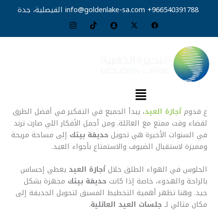
خطي
966540391788+
info@goldenlake-sa.com
الفيصلية، جدة
لى
لمحتوى
القائمة
ع قدوم
أجازة العيد
، يبدأ الجميع في التفكير في أفضل الطرق
لقضاء وقت ممتع مع العائلة. ومن أجمل الأفكار اللي صارت ترند
في السنوات الأخيرة هي تحويل
حديقة بيتك
إلى مساحة مريحة
ومميزة لاستقبال الضيوف والاستمتاع بأجواء العيد.
الجلوس في الهواء الطلق خلال
أجازة العيد
يعطي إحساس
بالراحة والهدوء، خاصة إذا كانت
حديقة بيتك
مجهزة بشكل
جيد. وهنا تظهر أهمية التخطيط المسبق لتحويل الحديقة إلى
مكان مثالي لـ
جلسات العيد العائلية
.