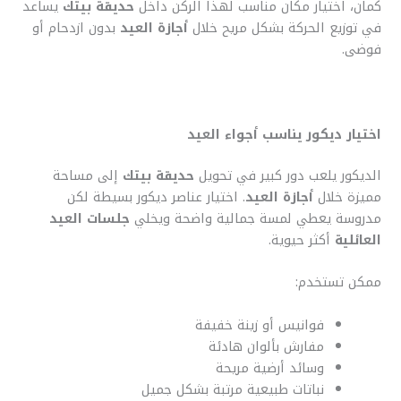
كمان، اختيار مكان مناسب لهذا الركن داخل
حديقة بيتك
يساعد
في توزيع الحركة بشكل مريح خلال
أجازة العيد
بدون ازدحام أو
فوضى.
اختيار ديكور يناسب أجواء العيد
الديكور يلعب دور كبير في تحويل
حديقة بيتك
إلى مساحة
مميزة خلال
أجازة العيد
. اختيار عناصر ديكور بسيطة لكن
مدروسة يعطي لمسة جمالية واضحة ويخلي
جلسات العيد
العائلية
أكثر حيوية.
ممكن تستخدم:
فوانيس أو زينة خفيفة
مفارش بألوان هادئة
وسائد أرضية مريحة
نباتات طبيعية مرتبة بشكل جميل